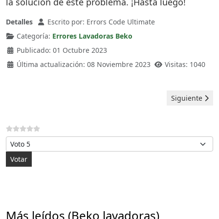
la solución de este problema. ¡Hasta luego!
Detalles
Escrito por:
Errors Code Ultimate
Categoría:
Errores Lavadoras Beko
Publicado: 01 Octubre 2023
Última actualización: 08 Noviembre 2023
Visitas: 1040
Artículo sigui
Siguiente
Por favor, vote
Más leídos (Beko lavadoras)