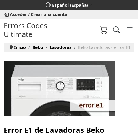
Seleccione su idioma
Español (España)
Acceder
/
Crear una cuenta
Errors Codes
Ultimate
Inicio
Beko
Lavadoras
Beko Lavadoras - error E1
Error E1 de Lavadoras Beko