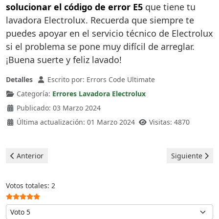
solucionar el código de error E5
que tiene tu
lavadora Electrolux. Recuerda que siempre te
puedes apoyar en el servicio técnico de Electrolux
si el problema se pone muy difícil de arreglar.
¡Buena suerte y feliz lavado!
Detalles
Escrito por:
Errors Code Ultimate
Categoría:
Errores Lavadora Electrolux
Publicado: 03 Marzo 2024
Última actualización: 01 Marzo 2024
Visitas: 4870
Artículo anterior: Electrolux Lavadoras - error EA
Artículo siguie
Anterior
Siguiente
Ratio:
5
/
5
Votos totales: 2
Por favor, vote