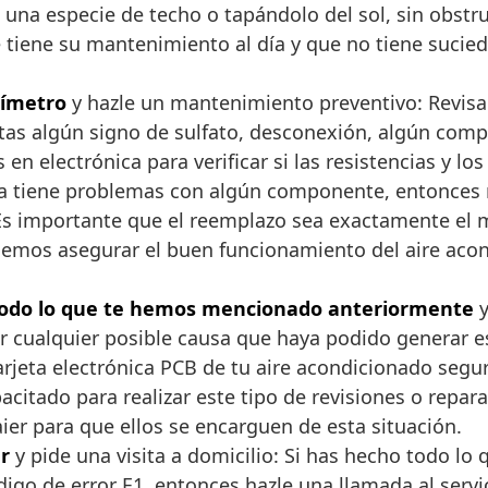
una especie de techo o tapándolo del sol, sin obstrui
iene su mantenimiento al día y que no tiene sucieda
tímetro
y hazle un mantenimiento preventivo: Revisa 
 notas algún signo de sulfato, desconexión, algún 
en electrónica para verificar si las resistencias y 
eta tiene problemas con algún componente, entonces
 Es importante que el reemplazo sea exactamente el 
odemos asegurar el buen funcionamiento del aire aco
todo lo que te hemos mencionado anteriormente
y
cualquier posible causa que haya podido generar est
 tarjeta electrónica PCB de tu aire acondicionado se
acitado para realizar este tipo de revisiones o repar
ier para que ellos se encarguen de esta situación.
r
y pide una visita a domicilio: Si has hecho todo lo
go de error E1, entonces hazle una llamada al servici