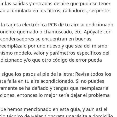
r las salidas y entradas de aire que pudiese tener.
d acumulada en los filtros, radiadores, serpentín
la tarjeta electrónica PCB de tu aire acondicionado
componente quemado o chamuscado, etc. Apóyate con
los condensadores se encuentran en buenas
 reemplázalo por uno nuevo y que sea del mismo
mismo modelo, valor y parámetros específicos del
ndicionado y/o que otro código de error pueda
 sigue los pasos al pie de la letra: Revisa todos los
a falla en tu aire acondicionado. Si no puedes
guramente se ha dañado y tengas que reemplazarla
aciones, entonces lo mejor sería dejar el problema
 que hemos mencionado en esta guía, y aun así el
o técnico de Haier. Concreta una visita a domicilio