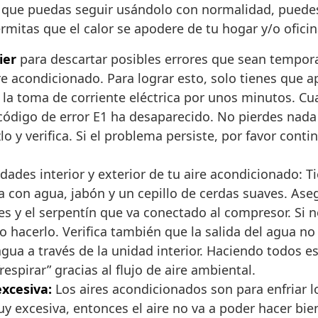
 que puedas seguir usándolo con normalidad, puedes
rmitas que el calor se apodere de tu hogar y/o oficin
ier
para descartar posibles errores que sean temporal
aire acondicionado. Para lograr esto, solo tienes que 
la toma de corriente eléctrica por unos minutos. C
código de error E1 ha desaparecido. No pierdes nada 
o y verifica. Si el problema persiste, por favor cont
dades interior y exterior de tu aire acondicionado: Ti
 con agua, jabón y un cepillo de cerdas suaves. Ase
res y el serpentín que va conectado al compresor. Si 
o hacerlo. Verifica también que la salida del agua n
gua a través de la unidad interior. Haciendo todos e
spirar” gracias al flujo de aire ambiental.
excesiva:
Los aires acondicionados son para enfriar l
 excesiva, entonces el aire no va a poder hacer bien