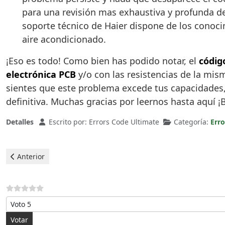
para una revisión mas exhaustiva y profunda 
soporte técnico de Haier dispone de los conoci
aire acondicionado.
¡Eso es todo! Como bien has podido notar, el
códig
electrónica PCB
y/o con las resistencias de la mis
sientes que este problema excede tus capacidades, 
definitiva. Muchas gracias por leernos hasta aquí ¡
Detalles
Escrito por:
Errors Code Ultimate
Categoría:
Erro
Artículo anterior: Haier Aire Acondicionado - Error E2
Anterior
Por favor, vote