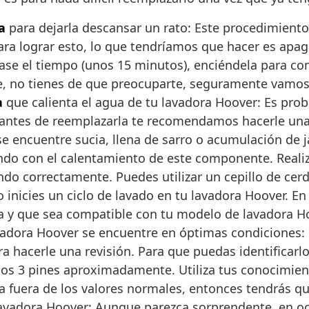
a
para dejarla descansar un rato: Este procedimiento 
Para lograr esto, lo que tendríamos que hacer es apa
ase el tiempo (unos 15 minutos), enciéndela para com
te, no tienes de que preocuparte, seguramente vamos 
a
que calienta el agua de tu lavadora Hoover: Es pro
 antes de reemplazarla te recomendamos hacerle una r
se encuentre sucia, llena de sarro o acumulación de
endo con el calentamiento de este componente. Reali
do correctamente. Puedes utilizar un cepillo de cerd
inicies un ciclo de lavado en tu lavadora Hoover. En
va y que sea compatible con tu modelo de lavadora H
vadora Hoover se encuentre en óptimas condiciones: 
ara hacerle una revisión. Para que puedas identificar
nos 3 pines aproximadamente. Utiliza tus conocimien
tra fuera de los valores normales, entonces tendrás 
avadora Hoover: Aunque parezca sorprendente, en oc