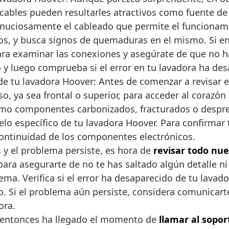
s cables pueden resultarles atractivos como fuente 
 minuciosamente el cableado que permite el funciona
s, y busca signos de quemaduras en el mismo. Si enc
a examinar las conexiones y asegúrate de que no hay
y luego comprueba si el error en tu lavadora ha des
e tu lavadora Hoover: Antes de comenzar a revisar 
, ya sea frontal o superior, para acceder al corazón d
omo componentes carbonizados, fracturados o despre
o específico de tu lavadora Hoover. Para confirmar t
 continuidad de los componentes electrónicos.
s y el problema persiste, es hora de
revisar todo n
ra asegurarte de no te has saltado algún detalle ni
ma. Verifica si el error ha desaparecido de tu lava
. Si el problema aún persiste, considera comunicart
ora.
, entonces ha llegado el momento de
llamar al sopo