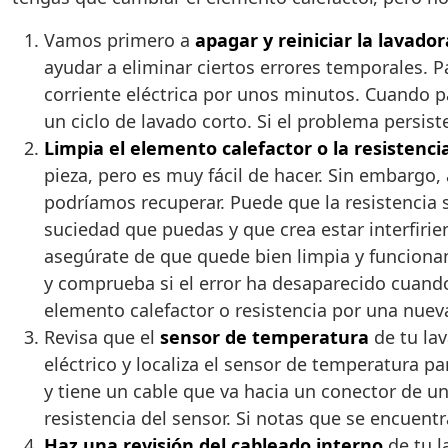
Vamos primero a
apagar y reiniciar la lavador
ayudar a eliminar ciertos errores temporales. 
corriente eléctrica por unos minutos. Cuando p
un ciclo de lavado corto. Si el problema persis
Limpia el elemento calefactor o la resistenci
pieza, pero es muy fácil de hacer. Sin embargo,
podríamos recuperar. Puede que la resistencia 
suciedad que puedas y que crea estar interfiri
asegúrate de que quede bien limpia y funcionan
y comprueba si el error ha desaparecido cuando 
elemento calefactor o resistencia por una nue
Revisa que el
sensor de temperatura
de tu la
eléctrico y localiza el sensor de temperatura p
y tiene un cable que va hacia un conector de u
resistencia del sensor. Si notas que se encuen
Haz una revisión del cableado interno
de tu l