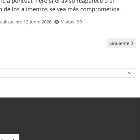
ia puntual. Pero si el aviso reaparece o el
ión de los alimentos se vea más comprometida.
ualización: 12 Junio 2026
Visitas: 99
Artículo siguie
Siguiente