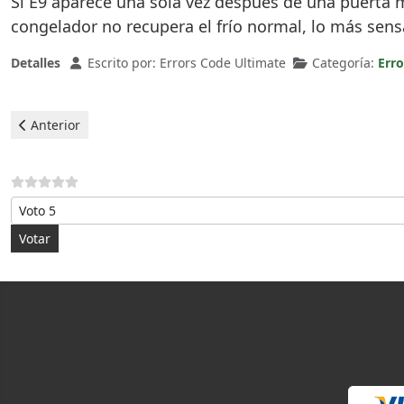
Si E9 aparece una sola vez después de una puerta ma
congelador no recupera el frío normal, lo más sens
Detalles
Escrito por:
Errors Code Ultimate
Categoría:
Erro
Artículo anterior: Indesit Frigorífico - Error EE
Anterior
Por favor, vote