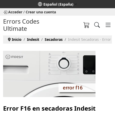
Seleccione su idioma
Español (España)
Acceder
/
Crear una cuenta
Errors Codes
Ultimate
Inicio
Indesit
Secadoras
Indesit Secadoras - Error F
Error F16 en secadoras Indesit