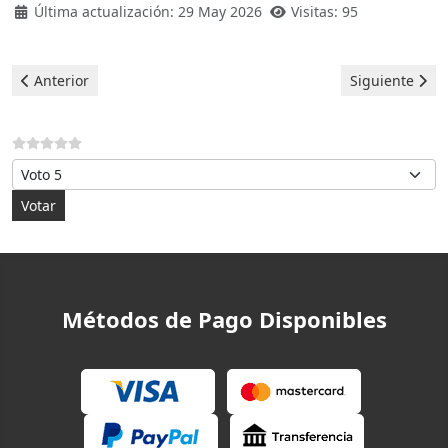
Última actualización: 29 May 2026
Visitas: 95
Artículo anterior: Indesit Secadoras - Error F18
Artículo siguie
Anterior
Siguiente
Por favor, vote
Métodos de Pago Disponibles