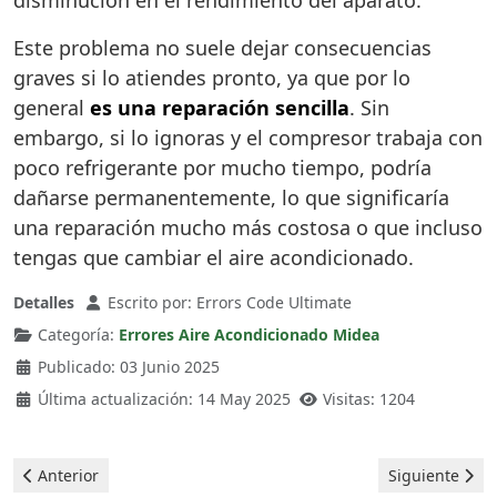
disminución en el rendimiento del aparato.
Este problema no suele dejar consecuencias
graves si lo atiendes pronto, ya que por lo
general
es una reparación sencilla
. Sin
embargo, si lo ignoras y el compresor trabaja con
poco refrigerante por mucho tiempo, podría
dañarse permanentemente, lo que significaría
una reparación mucho más costosa o que incluso
tengas que cambiar el aire acondicionado.
Detalles
Escrito por:
Errors Code Ultimate
Categoría:
Errores Aire Acondicionado Midea
Publicado: 03 Junio 2025
Última actualización: 14 May 2025
Visitas: 1204
Artículo anterior: Midea Aire Acondicionado - Error ED
Artículo sigui
Anterior
Siguiente