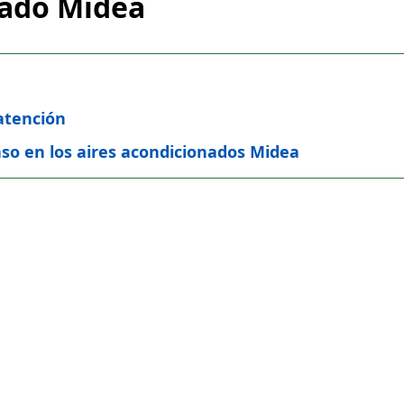
nado Midea
atención
aso en los aires acondicionados Midea