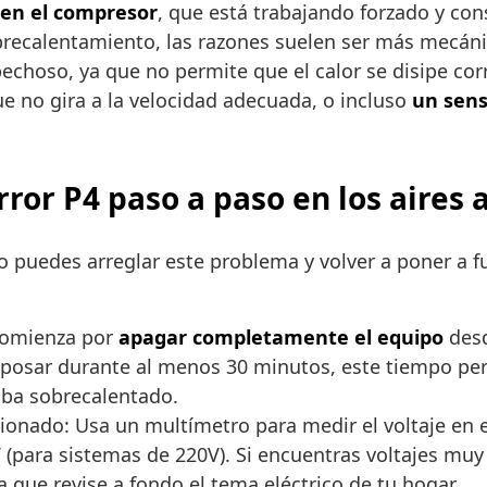
en el compresor
, que está trabajando forzado y co
brecalentamiento, las razones suelen ser más mecán
sospechoso, ya que no permite que el calor se disipe
que no gira a la velocidad adecuada, o incluso
un sens
rror P4 paso a paso en los aires
uedes arreglar este problema y volver a poner a fun
 Comienza por
apagar completamente el equipo
desd
 reposar durante al menos 30 minutos, este tiempo p
aba sobrecalentado.
cionado: Usa un multímetro para medir el voltaje en 
(para sistemas de 220V). Si encuentras voltajes muy 
ta que revise a fondo el tema eléctrico de tu hogar.