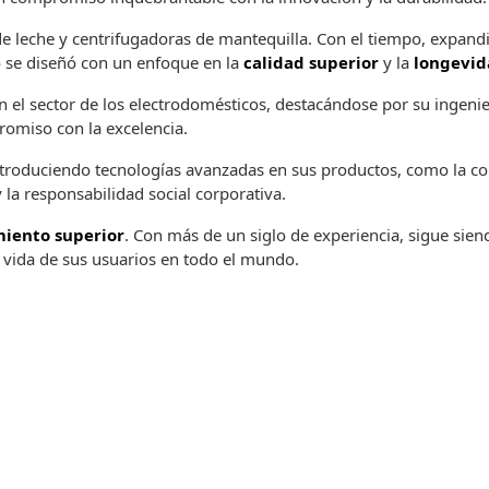
leche y centrifugadoras de mantequilla. Con el tiempo, expandió s
o se diseñó con un enfoque en la
calidad superior
y la
longevid
n el sector de los electrodomésticos, destacándose por su ingeni
romiso con la excelencia.
ntroduciendo tecnologías avanzadas en sus productos, como la cone
 la responsabilidad social corporativa.
iento superior
. Con más de un siglo de experiencia, sigue sie
 vida de sus usuarios en todo el mundo.