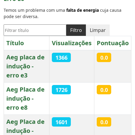
Temos um problema com uma
falta de energia
cuja causa
pode ser diversa.
Filtrar título
Filtro
Limpar
Título
Visualizações
Pontuação
Aeg placa de
1366
0.0
indução -
erro e3
Aeg Placa de
1726
0.0
indução -
erro e8
Aeg Placa de
1601
0.0
indução -