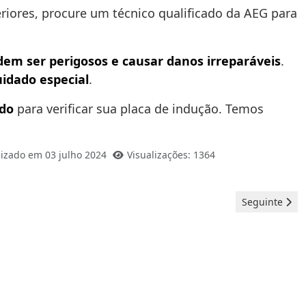
riores, procure um técnico qualificado da AEG para
odem ser perigosos e causar danos irreparáveis
.
uidado especial
.
ado
para verificar sua placa de indução. Temos
lizado em 03 julho 2024
Visualizações: 1364
Artigo seguint
Seguinte