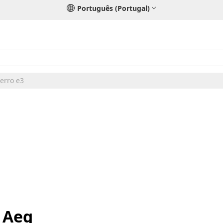
Português (Portugal)
erro e3
o Aeg