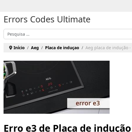
Escolha o seu idioma
Errors Codes Ultimate
Pesquisar
Início
Aeg
Placa de induçao
Aeg placa de indução - 
Erro e3 de Placa de induçã