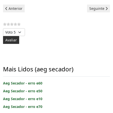
Artigo anterior: Aeg Secador - erro e50
Artigo seguin
Anterior
Seguinte
Avalie, por favor
Mais Lidos (aeg secador)
Aeg Secador - erro e60
Aeg Secador - erro e50
Aeg Secador - erro e10
Aeg Secador - erro e70