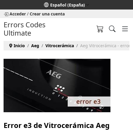
Seleccione su idioma
Español (España)
Acceder
/
Crear una cuenta
Errors Codes
Ultimate
Inicio
Aeg
Vitrocerámica
Aeg Vitrocerámica - error 
Error e3 de Vitrocerámica Aeg