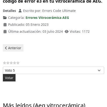
código de error e3 en tu vitrocerámica de AEG.
Detalles
Escrito por:
Errors Code Ultimate
Categoría:
Errores Vitrocerámica AEG
Publicado: 05 Enero 2023
Última actualización: 03 Julio 2024
Visitas: 1172
Artículo anterior: Aeg Vitrocerámica - error e9
Anterior
Por favor, vote
Más leídos (Aeg vitrocerámica)