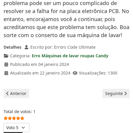
problema pode ser um pouco complicado de
resolver se a falha for na placa eletrônica PCB. No
entanto, encorajamos você a continuar, pois
acreditamos que este problema tem solução. Boa
sorte com o conserto de sua máquina de lavar!
Detalhes
Escrito por:
Errors Code Ultimate
Categoria:
Erro Máquinas de lavar roupas Candy
Publicado em 04 janeiro 2024
Atualizado em 22 janeiro 2024
Visualizações: 1300
Artigo anterior: Candy Máquinas de lavar roupas - erro E11
Artigo seguin
Anterior
Seguinte
Votos do utilizador:
5
/
5
Total de votos: 1
Avalie, por favor