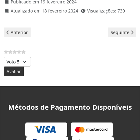
Publicado em 19 fevereiro 2024
Atualizado em 18 fevereiro 2024
Visualizações: 739
Artigo anterior: Daewoo Máquina de lavar - erro E4
Artigo seguin
Anterior
Seguinte
Avalie, por favor
Métodos de Pagamento Disponíveis