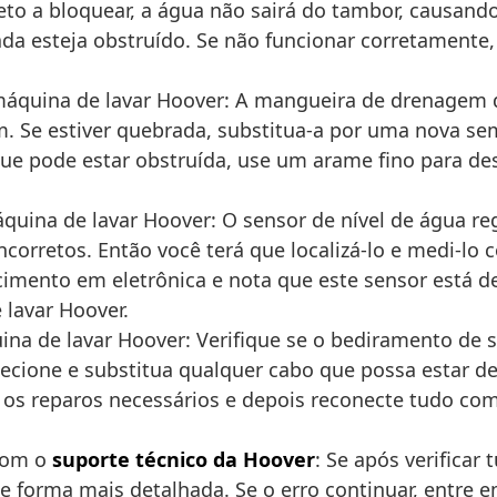
to a bloquear, a água não sairá do tambor, causando 
ada esteja obstruído. Se não funcionar corretamente,
áquina de lavar Hoover: A mangueira de drenagem de
 Se estiver quebrada, substitua-a por uma nova sem 
 que pode estar obstruída, use um arame fino para de
quina de lavar Hoover: O sensor de nível de água r
incorretos. Então você terá que localizá-lo e medi-lo
mento em eletrônica e nota que este sensor está def
lavar Hoover.
na de lavar Hoover: Verifique se o bediramento de s
ecione e substitua qualquer cabo que possa estar d
a os reparos necessários e depois reconecte tudo co
com o
suporte técnico da Hoover
: Se após verificar
forma mais detalhada. Se o erro continuar, entre 