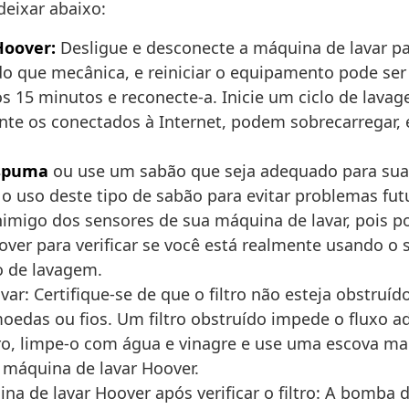
deixar abaixo:
Hoover:
Desligue e desconecte a máquina de lavar par
do que mecânica, e reiniciar o equipamento pode ser
5 minutos e reconecte-a. Inicie um ciclo de lavagem 
nte os conectados à Internet, podem sobrecarregar, 
espuma
ou use um sabão que seja adequado para sua 
 uso deste tipo de sabão para evitar problemas fut
imigo dos sensores de sua máquina de lavar, pois po
ver para verificar se você está realmente usando o 
o de lavagem.
ar: Certifique-se de que o filtro não esteja obstruíd
moedas ou fios. Um filtro obstruído impede o fluxo 
tro, limpe-o com água e vinagre e use uma escova macia
 máquina de lavar Hoover.
na de lavar Hoover após verificar o filtro: A bomba