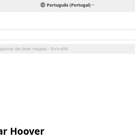
Português (Portugal)
uinas de lavar roupas - Erro e04
ar Hoover