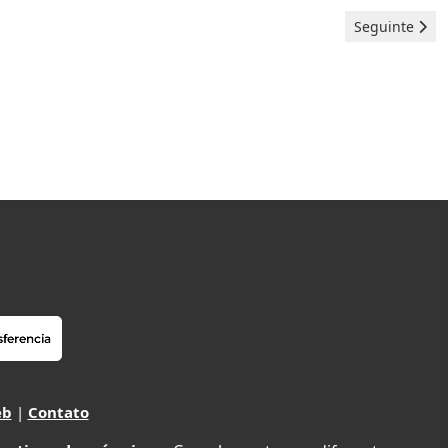
Artigo seguin
Seguinte
eb
|
Contato