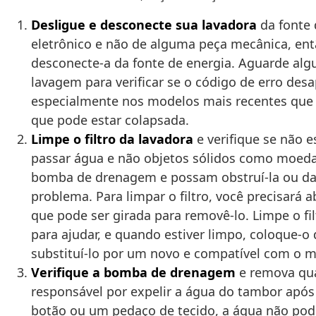
Desligue e desconecte sua lavadora
da fonte 
eletrônico e não de alguma peça mecânica, entã
desconecte-a da fonte de energia. Aguarde algu
lavagem para verificar se o código de erro des
especialmente nos modelos mais recentes que 
que pode estar colapsada.
Limpe o filtro da lavadora
e verifique se não e
passar água e não objetos sólidos como moedas
bomba de drenagem e possam obstruí-la ou danif
problema. Para limpar o filtro, você precisará
que pode ser girada para removê-lo. Limpe o 
para ajudar, e quando estiver limpo, coloque-o 
substituí-lo por um novo e compatível com o m
Verifique a bomba de drenagem
e remova qua
responsável por expelir a água do tambor apó
botão ou um pedaço de tecido, a água não poderá