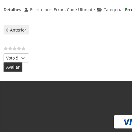
Detalhes
Escrito por:
Errors Code Ultimate
Categoria:
Err
Artigo anterior: Hoover Máquinas de lavar roupas - Erro e04
Anterior
Avalie, por favor