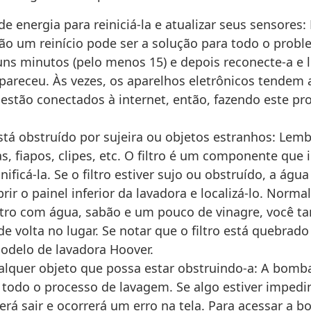
de energia para reiniciá-la e atualizar seus sensores
o um reinício pode ser a solução para todo o problem
ns minutos (pelo menos 15) e depois reconecte-a e l
apareceu. Às vezes, os aparelhos eletrônicos tendem
estão conectados à internet, então, fazendo este p
stá obstruído por sujeira ou objetos estranhos: Lembr
, fiapos, clipes, etc. O filtro é um componente qu
icá-la. Se o filtro estiver sujo ou obstruído, a águ
 abrir o painel inferior da lavadora e localizá-lo. 
filtro com água, sabão e um pouco de vinagre, você
de volta no lugar. Se notar que o filtro está quebrad
odelo de lavadora Hoover.
lquer objeto que possa estar obstruindo-a: A bomb
s todo o processo de lavagem. Se algo estiver imp
 sair e ocorrerá um erro na tela. Para acessar a bom