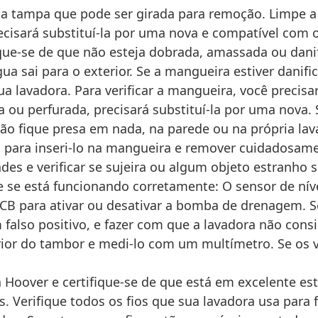
ma tampa que pode ser girada para remoção. Limpe a 
ecisará substituí-la por uma nova e compatível com 
ique-se de que não esteja dobrada, amassada ou dan
a sai para o exterior. Se a mangueira estiver danifi
 lavadora. Para verificar a mangueira, você precisa
da ou perfurada, precisará substituí-la por uma nova.
 não fique presa em nada, na parede ou na própria la
 para inseri-lo na mangueira e remover cuidadosamen
s e verificar se sujeira ou algum objeto estranho s
e se está funcionando corretamente: O sensor de ní
 PCB para ativar ou desativar a bomba de drenagem. Se
lso positivo, e fazer com que a lavadora não consig
perior do tambor e medi-lo com um multímetro. Se os 
 Hoover e certifique-se de que está em excelente est
. Verifique todos os fios que sua lavadora usa para 