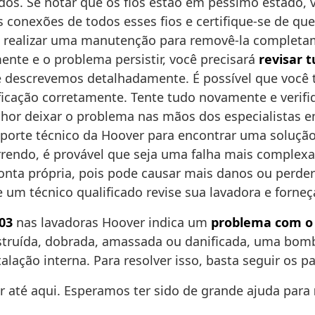
. Se notar que os fios estão em péssimo estado, voc
 conexões de todos esses fios e certifique-se de que
rá realizar uma manutenção para removê-la completa
nte e o problema persistir, você precisará
revisar 
ue descrevemos detalhadamente. É possível que você
icação corretamente. Tente tudo novamente e verifiq
hor deixar o problema nas mãos dos especialistas e
porte técnico da Hoover para encontrar uma solução 
rrendo, é provável que seja uma falha mais complexa
onta própria, pois pode causar mais danos ou perder
e um técnico qualificado revise sua lavadora e forneç
03
nas lavadoras Hoover indica um
problema com o
struída, dobrada, amassada ou danificada, uma bomb
alação interna. Para resolver isso, basta seguir o
r até aqui. Esperamos ter sido de grande ajuda para