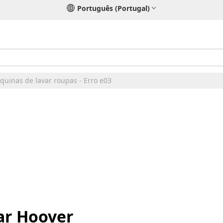
Português (Portugal)
uinas de lavar roupas - Erro e03
ar Hoover