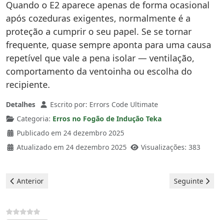
Quando o E2 aparece apenas de forma ocasional
após cozeduras exigentes, normalmente é a
proteção a cumprir o seu papel. Se se tornar
frequente, quase sempre aponta para uma causa
repetível que vale a pena isolar — ventilação,
comportamento da ventoinha ou escolha do
recipiente.
Detalhes
Escrito por:
Errors Code Ultimate
Categoria:
Erros no Fogão de Indução Teka
Publicado em 24 dezembro 2025
Atualizado em 24 dezembro 2025
Visualizações: 383
Artigo anterior: Placas de indução Teka - Erro E5
Artigo seguint
Anterior
Seguinte