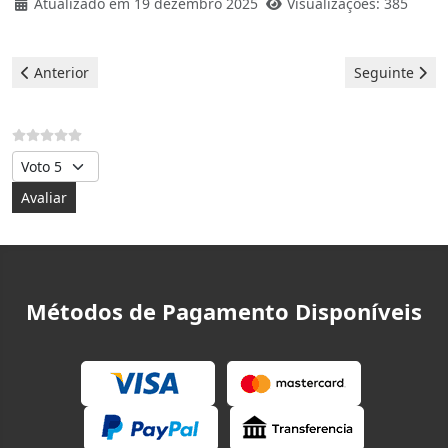
Atualizado em 19 dezembro 2025
Visualizações: 385
Artigo anterior: Máquina de lavar roupa Teka - Erro E21
Artigo seguin
Anterior
Seguinte
Avalie, por favor
Métodos de Pagamento Disponíveis