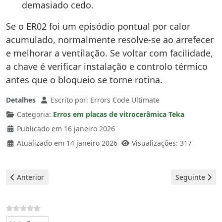
demasiado cedo.
Se o ER02 foi um episódio pontual por calor
acumulado, normalmente resolve-se ao arrefecer
e melhorar a ventilação. Se voltar com facilidade,
a chave é verificar instalação e controlo térmico
antes que o bloqueio se torne rotina.
Detalhes
Escrito por:
Errors Code Ultimate
Categoria:
Erros em placas de vitrocerâmica Teka
Publicado em 16 janeiro 2026
Atualizado em 14 janeiro 2026
Visualizações: 317
Artigo anterior: Teka Vitrocerâmica - Erro ER13
Artigo seguint
Anterior
Seguinte
Avalie, por favor