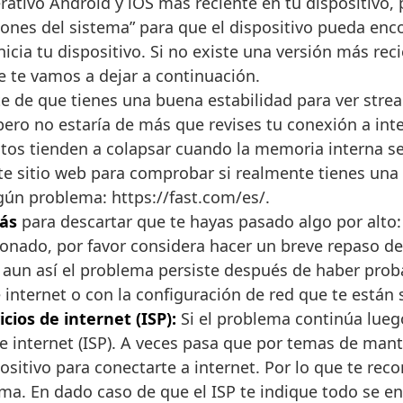
rativo Android y iOS más reciente en tu dispositivo, 
ciones del sistema” para que el dispositivo pueda en
nicia tu dispositivo. Si no existe una versión más rec
 te vamos a dejar a continuación.
e de que tienes una buena estabilidad para ver stre
ro no estaría de más que revises tu conexión a inte
tos tienden a colapsar cuando la memoria interna se
e sitio web para comprobar si realmente tienes una c
gún problema: https://fast.com/es/.
más
para descartar que te hayas pasado algo por alto
lucionado, por favor considera hacer un breve repas
 aun así el problema persiste después de haber proba
internet o con la configuración de red que te están 
cios de internet (ISP):
Si el problema continúa lue
de internet (ISP). A veces pasa que por temas de man
positivo para conectarte a internet. Por lo que te r
ma. En dado caso de que el ISP te indique todo se en