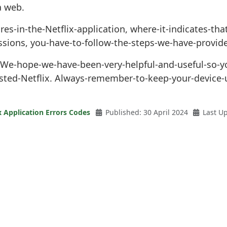
a web.
res-in-the-Netflix-application, where-it-indicates-tha
ions, you-have-to-follow-the-steps-we-have-provided
 We-hope-we-have-been-very-helpful-and-useful-so-yo
sted-Netflix. Always-remember-to-keep-your-device-u
x Application Errors Codes
Published: 30 April 2024
Last Up