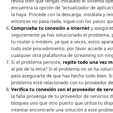
revisa bien que tengas instalado el sistema ope
encuentra la opción de “actualizador de aplica
la haya. Procede con la descarga, instálala y rei
entonces no pasa nada, sigue con los pasos que
Comprueba tu conexión a internet
y asegúrat
seguramente ya has solucionado el problema, pe
tu router o módem, ya que a veces, estos apara
todo este procedimiento, por favor accede a est
cualquier otra plataforma de streaming sin nin
Si el problema persiste,
repite todo una vez 
al pie de la letra? Si el problema no se ha so
para asegurarte de que has hecho todo bien. Si
problema esté relacionado con tu proveedor de 
Verifica tu conexión con el proveedor de servi
la falla provenga de tu proveedor de servicios 
bloquea uno que otro puerto que utiliza tu dis
intentar encontrarle una solución a este proble