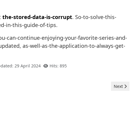
t
the-stored-data-is-corrupt
. So-to-solve-this-
-in-this-guide-of-tips.
u-can-continue-enjoying-your-favorite-series-and-
pdated, as-well-as-the-application-to-always-get-
dated: 29 April 2024
Hits: 895
Next artic
Next