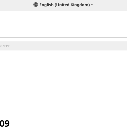
English (United Kingdom)
 error
009