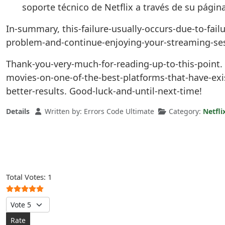
soporte técnico de Netflix a través de su págin
In-summary, this-failure-usually-occurs-due-to-failu
problem-and-continue-enjoying-your-streaming-sess
Thank-you-very-much-for-reading-up-to-this-point.
movies-on-one-of-the-best-platforms-that-have-exi
better-results. Good-luck-and-until-next-time!
Details
Written by:
Errors Code Ultimate
Category:
Netfli
User Rating:
5
/
5
Total Votes: 1
Please Rate