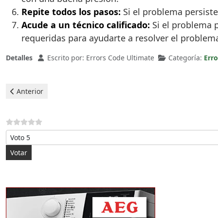
Repite todos los pasos:
Si el problema persiste
Acude a un técnico calificado:
Si el problema p
requeridas para ayudarte a resolver el problema
Detalles
Escrito por:
Errors Code Ultimate
Categoría:
Err
Artículo anterior: Aeg Lavadora - error ef3
Anterior
Por favor, vote