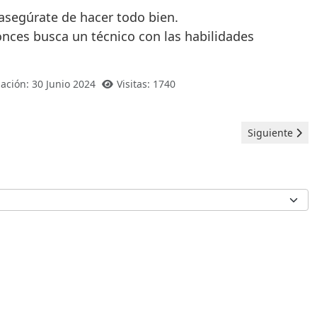
 asegúrate de hacer todo bien.
onces busca un técnico con las habilidades
zación: 30 Junio 2024
Visitas: 1740
Artículo sigui
Siguiente