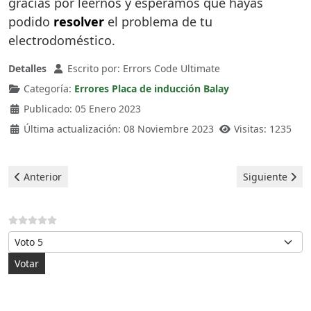
gracias por leernos y esperamos que hayas
podido
resolver
el problema de tu
electrodoméstico.
Detalles
Escrito por:
Errors Code Ultimate
Categoría:
Errores Placa de inducción Balay
Publicado: 05 Enero 2023
Última actualización: 08 Noviembre 2023
Visitas: 1235
Artículo anterior: Balay Placa de Inducción - error e6
Artículo siguie
Anterior
Siguiente
Por favor, vote