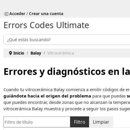
Seleccione su idioma
Acceder
/
Crear una cuenta
Errors Codes Ultimate
Buscar
Inicio
Balay
Vitrocerámica
Errores y diagnósticos en l
Cuando tu vitrocerámica Balay comienza a emitir códigos de err
guiándote hacia el origen del problema
para que puedas
s
que puedes encontrar, desde zonas que no alcanzan la temperatur
vitrocerámica Balay muestra y procede a seguir los pasos suger
Filtro de título
Filtro
Limpiar