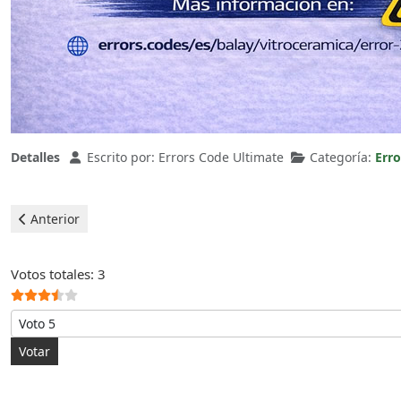
Detalles
Escrito por:
Errors Code Ultimate
Categoría:
Erro
Artículo anterior: Balay Vitrocerámicas - error 9
Anterior
Ratio:
3.5
/
5
Votos totales: 3
Por favor, vote