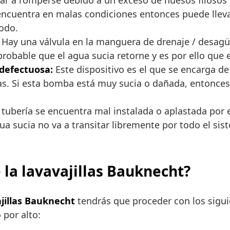
gar a romperse debido a un exceso de huesos filosos
se encuentra en malas condiciones entonces puede llev
todo.
Hay una válvula en la manguera de drenaje / desagüe 
robable que el agua sucia retorne y es por ello que 
defectuosa:
Este dispositivo es el que se encarga de
las. Si esta bomba está muy sucia o dañada, entonces 
a tubería se encuentra mal instalada o aplastada por e
ua sucia no va a transitar libremente por todo el sis
 la lavavajillas Bauknecht?
ajillas Bauknecht
tendrás que proceder con los sigu
 por alto: