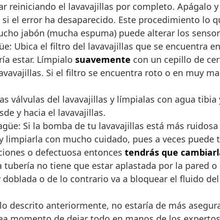
 reiniciando el lavavajillas por completo. Apágalo 
i el error ha desaparecido. Este procedimiento lo que
cho jabón (mucha espuma) puede alterar los sensores
: Ubica el filtro del lavavajillas que se encuentra en
ría estar. Límpialo
suavemente
con un cepillo de cer
lavavajillas. Si el filtro se encuentra roto o en muy 
las válvulas del lavavajillas y límpialas con agua tibi
de y hacia el lavavajillas.
güe: Si la bomba de tu lavavajillas está más ruidosa
s y limpiarla con mucho cuidado, pues a veces puede 
iciones o defectuosa entonces
tendrás que cambiarl
 tubería no tiene que estar aplastada por la pared o
 doblada o de lo contrario va a bloquear el fluido de
lo descrito anteriormente, no estaría de más asegura
z sea momento de dejar todo en manos de los expertos