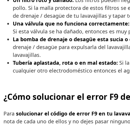
Un filtro roto y dañado:
Los filtros pueden lle
pollo. Si la malla protectora de estos filtros 
de drenaje / desagüe de tu lavavajillas y tapar 
Una válvula que no funciona correctamente:
Si esta válvula se ha dañado, entonces es muy p
La bomba de drenaje o desagüe esta sucia o 
drenaje / desagüe para expulsarla del lavavajil
lavavajillas.
Tubería aplastada, rota o en mal estado:
Si l
cualquier otro electrodoméstico entonces el ag
¿Cómo solucionar el error F9 de
Para
solucionar el código de error F9 en tu lavav
nota de cada uno de ellos y no dejes pasar ninguno