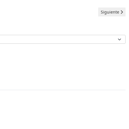
Artículo siguie
Siguiente