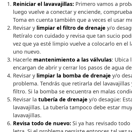
Reiniciar el lavavajillas:
Primero vamos a probar
luego vuelve a conectar y enciende, comprueba s
Toma en cuenta también que a veces el usar mu
Revisar y
limpiar el filtro de drenaje
y/o desagüe
Retíralo con cuidado y revisa que tan sucio pod
vez que ya esté limpio vuelve a colocarlo en el 
uno nuevo.
Hacerle
mantenimiento a las válvulas
: Ubica 
encargan de abrir y cerrar los pasos de agua des
Revisar y
limpiar la bomba de drenaje
y/o desa
problema. Tendrás que retirarla del lavavajilla
filtro. Si la bomba se encuentra en malas cond
Revisar la
tubería de drenaje
y/o desagüe: Esta
lavavajillas. La tubería tampoco debe estar muy
lavavajillas.
Revisa todo de nuevo:
Si ya has revisado todo 
letra. Si el problema persiste entonces tal ve