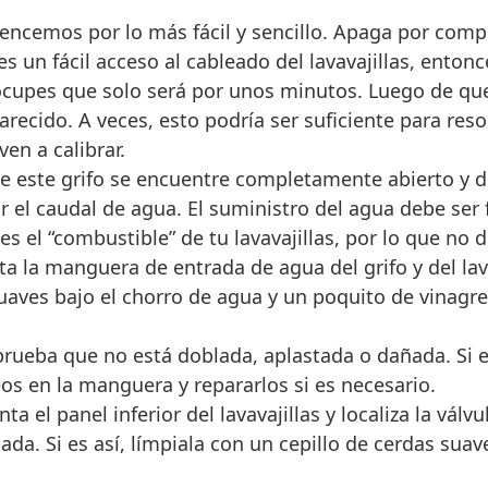
cemos por lo más fácil y sencillo. Apaga por comple
es un fácil acceso al cableado del lavavajillas, enton
ocupes que solo será por unos minutos. Luego de que 
ecido. A veces, esto podría ser suficiente para resol
en a calibrar.
e este grifo se encuentre completamente abierto y 
r el caudal de agua. El suministro del agua debe ser 
s el “combustible” de tu lavavajillas, por lo que no
 la manguera de entrada de agua del grifo y del lavava
uaves bajo el chorro de agua y un poquito de vinagre
ueba que no está doblada, aplastada o dañada. Si es
s en la manguera y repararlos si es necesario.
ta el panel inferior del lavavajillas y localiza la vá
da. Si es así, límpiala con un cepillo de cerdas sua