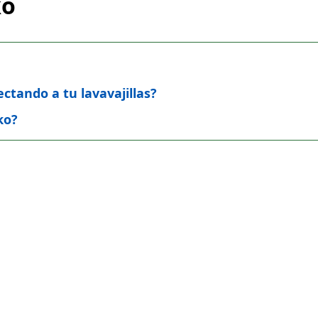
ko
ectando a tu lavavajillas?
ko?