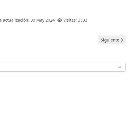
a actualización: 30 May 2024
Visitas: 3533
Artículo siguie
Siguiente