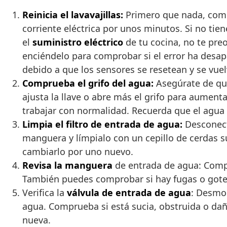
Reinicia el lavavajillas:
Primero que nada, comen
corriente eléctrica por unos minutos. Si no tien
el
suministro eléctrico
de tu cocina, no te pre
enciéndelo para comprobar si el error ha desapar
debido a que los sensores se resetean y se vuelv
Comprueba el grifo del agua:
Asegúrate de qu
ajusta la llave o abre más el grifo para aumenta
trabajar con normalidad. Recuerda que el agua e
Limpia el filtro de entrada de agua:
Desconecta
manguera y límpialo con un cepillo de cerdas s
cambiarlo por uno nuevo.
Revisa la manguera
de entrada de agua: Compr
También puedes comprobar si hay fugas o goteo
Verifica la
válvula de entrada de agua
: Desmon
agua. Comprueba si está sucia, obstruida o daña
nueva.