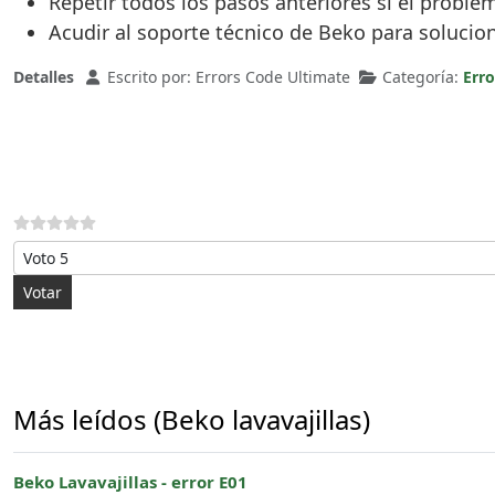
Repetir todos los pasos anteriores si el proble
Acudir al soporte técnico de Beko para solucio
Detalles
Escrito por:
Errors Code Ultimate
Categoría:
Erro
Por favor, vote
Más leídos (Beko lavavajillas)
Beko Lavavajillas - error E01