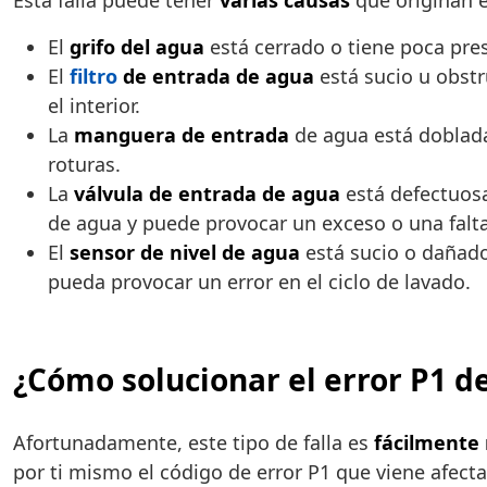
Esta falla puede tener
varias causas
que originan e
El
grifo del agua
está cerrado o tiene poca presi
El
filtro
de entrada de agua
está sucio u obstr
el interior.
La
manguera de entrada
de agua está doblada,
roturas.
La
válvula de entrada de agua
está defectuosa
de agua y puede provocar un exceso o una falt
El
sensor de nivel de agua
está sucio o dañado:
pueda provocar un error en el ciclo de lavado.
¿Cómo solucionar el error P1 de
Afortunadamente, este tipo de falla es
fácilmente 
por ti mismo el código de error P1 que viene afecta