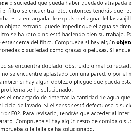
ida
o suciedad que pueda haber quedado atrapada en el 
 el filtro se encuentra roto, entonces tendrás que r
mba es la encargada de expulsar el agua del lavavajil
n objeto extraño, puede impedir que el agua se dren
tro se ha roto o no está haciendo bien su trabajo. P
ele estar cerca del filtro. Comprueba si hay algún
objet
onedas o suciedad como grasas o pelusas. Si encuent
ubo se encuentra doblado, obstruido o mal conectad
 no se encuentre aplastado con una pared, o por el m
bién si hay algún doblez o pliegue que pueda estar d
l problema se ha solucionado.
 es el encargado de detectar la cantidad de agua que ha
 el ciclo de lavado. Si el sensor está defectuoso o su
ror E02. Para revisarlo, tendrás que acceder al interior
l aparato. Comprueba si hay algún resto de comida o s
mprueba si la falla se ha solucionado.