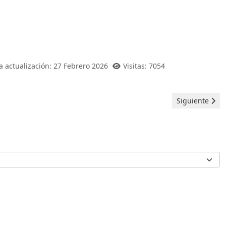
a actualización: 27 Febrero 2026
Visitas: 7054
Artículo siguie
Siguiente