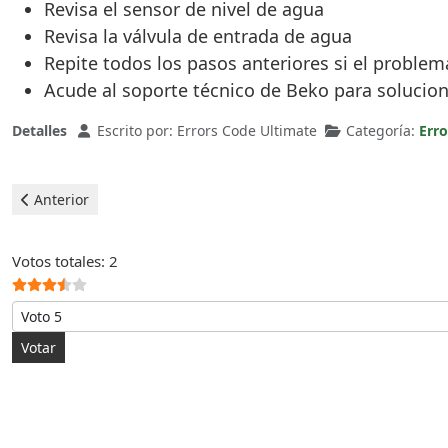
Revisa el sensor de nivel de agua
Revisa la válvula de entrada de agua
Repite todos los pasos anteriores si el problem
Acude al soporte técnico de Beko para solucio
Detalles
Escrito por:
Errors Code Ultimate
Categoría:
Erro
Artículo anterior: Beko Lavavajillas - error P1
Anterior
Ratio:
3.5
/
5
Votos totales: 2
Por favor, vote