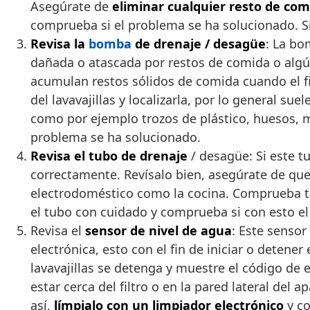
Asegúrate de
eliminar cualquier resto de com
comprueba si el problema se ha solucionado. Si
Revisa la
bomba
de drenaje / desagüe
: La bo
dañada o atascada por restos de comida o algú
acumulan restos sólidos de comida cuando el fil
del lavavajillas y localizarla, por lo general su
como por ejemplo trozos de plástico, huesos, m
problema se ha solucionado.
Revisa el tubo de drenaje
/ desagüe: Si este t
correctamente. Revísalo bien, asegúrate de que
electrodoméstico como la cocina. Comprueba tam
el tubo con cuidado y comprueba si con esto e
Revisa el
sensor de nivel de agua
: Este sensor
electrónica, esto con el fin de iniciar o detener
lavavajillas se detenga y muestre el código de er
estar cerca del filtro o en la pared lateral de
así,
límpialo con un limpiador electrónico
y co