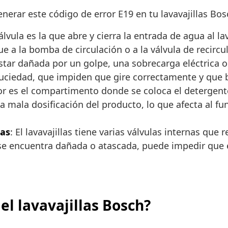
erar este código de error E19 en tu lavavajillas Bosc
válvula es la que abre y cierra la entrada de agua al l
e a la bomba de circulación o a la válvula de recircu
tar dañada por un golpe, una sobrecarga eléctrica o
 suciedad, que impiden que gire correctamente y que
or es el compartimento donde se coloca el detergente 
mala dosificación del producto, lo que afecta al func
nas
: El lavavajillas tiene varias válvulas internas que 
se encuentra dañada o atascada, puede impedir que e
el lavavajillas Bosch?