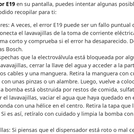
or E19
en su pantalla, puedes intentar algunas posibl
ido recopilar para ti:
res: A veces, el error E19 puede ser un fallo puntua
sconecta el lavavajillas de la toma de corriente eléctr
rama corto y comprueba si el error ha desaparecido. 
las Bosch.
sospechas que la electroválvula está bloqueada por al
avavajillas, cerrar la llave del agua y acceder a la par
n dos cables y una manguera. Retira la manguera con
o con unas pinzas o un alambre. Luego, vuelve a coloc
e la bomba está obstruida por restos de comida, sulfa
el lavavajillas, vaciar el agua que haya quedado en el
onda con una hélice en el centro. Retira la tapa que
Si es así, retíralo con cuidado y limpia la bomba co
illas: Si piensas que el dispensador está roto o mal 