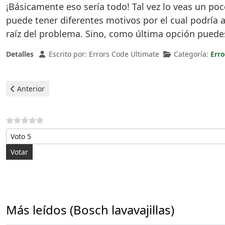
¡Básicamente eso sería todo! Tal vez lo veas un p
puede tener diferentes motivos por el cual podría ap
raíz del problema. Sino, como última opción puede
Detalles
Escrito por:
Errors Code Ultimate
Categoría:
Erro
Artículo anterior: Bosch Lavavajillas - error E20
Anterior
Por favor, vote
Más leídos (Bosch lavavajillas)