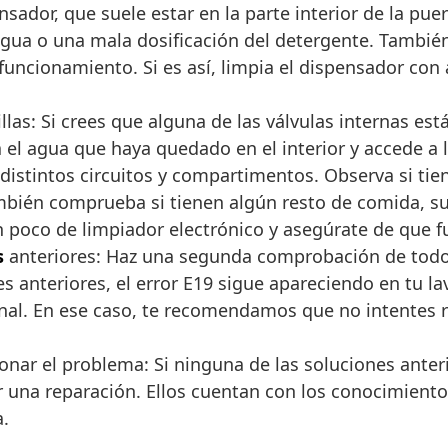
pensador, que suele estar en la parte interior de la pue
ua o una mala dosificación del detergente. También 
uncionamiento. Si es así, limpia el dispensador con
illas: Si crees que alguna de las válvulas internas 
ía el agua que haya quedado en el interior y accede a l
 distintos circuitos y compartimentos. Observa si ti
bién comprueba si tienen algún resto de comida, sul
 poco de limpiador electrónico y asegúrate de que fu
s
anteriores: Haz una segunda comprobación de todo 
es anteriores, el error E19 sigue apareciendo en tu l
al. En ese caso, te recomendamos que no intentes rep
onar el problema: Si ninguna de las soluciones anter
tar una reparación. Ellos cuentan con los conocimient
a.