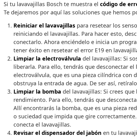
Si tu lavavajillas Bosch te muestra el
código de err
Te dejaremos por aquí las soluciones que hemos pod
Reiniciar el lavavajillas
para resetear los senso
reiniciando el lavavajillas. Para hacer esto, de
conectarlo. Ahora enciéndelo e inicia un prog
tener éxito en resetear el error E19 en lavavajil
Limpiar la electroválvula
del lavavajillas: Si 
liberarla. Para ello, tendrás que desconectar el l
electroválvula, que es una pieza cilíndrica co
obstruya la entrada de agua. De ser así, retíral
Limpiar la bomba
del lavavajillas: Si crees qu
rendimiento. Para ello, tendrás que desconectar 
Allí encontrarás la bomba, que es una pieza red
o suciedad que impida que gire correctamente. 
conecta el lavavajillas.
Revisar el dispensador del jabón
en tu lavavaj