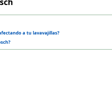
osch
afectando a tu lavavajillas?
osch?