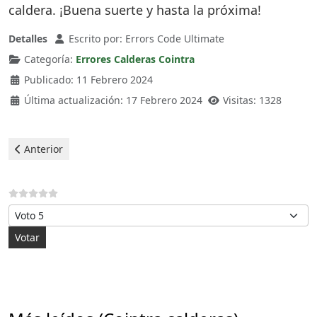
caldera. ¡Buena suerte y hasta la próxima!
Detalles
Escrito por:
Errors Code Ultimate
Categoría:
Errores Calderas Cointra
Publicado: 11 Febrero 2024
Última actualización: 17 Febrero 2024
Visitas: 1328
Artículo anterior: Cointra Caldera - error A01
Anterior
Por favor, vote