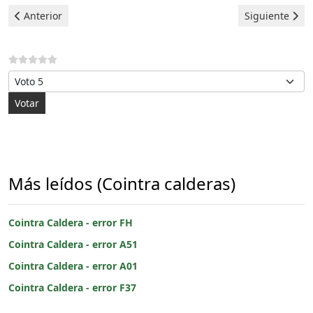
Artículo anterior: Cointra Caldera - error F37
Artículo siguie
Anterior
Siguiente
Por favor, vote
Más leídos (Cointra calderas)
Cointra Caldera - error FH
Cointra Caldera - error A51
Cointra Caldera - error A01
Cointra Caldera - error F37