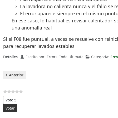
La lavadora no calienta nunca y el fallo se 
El error aparece siempre en el mismo punto 
En ese caso, lo habitual es revisar calentador,
una anomalía real
Si el F08 fue puntual, a veces se resuelve con reini
para recuperar lavados estables
Detalles
Escrito por:
Errors Code Ultimate
Categoría:
Err
Artículo anterior: Hotpoint Lavadoras - Error F09
Anterior
Por favor, vote