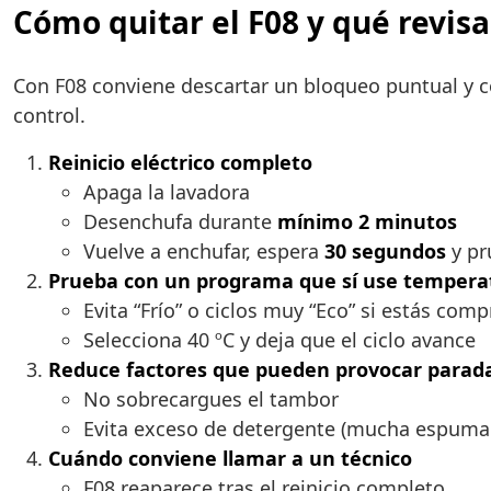
Cómo quitar el F08 y qué revisa
Con F08 conviene descartar un bloqueo puntual y co
control.
Reinicio eléctrico completo
Apaga la lavadora
Desenchufa durante
mínimo 2 minutos
Vuelve a enchufar, espera
30 segundos
y pr
Prueba con un programa que sí use tempera
Evita “Frío” o ciclos muy “Eco” si estás co
Selecciona 40 ºC y deja que el ciclo avance
Reduce factores que pueden provocar parad
No sobrecargues el tambor
Evita exceso de detergente (mucha espuma p
Cuándo conviene llamar a un técnico
F08 reaparece tras el reinicio completo