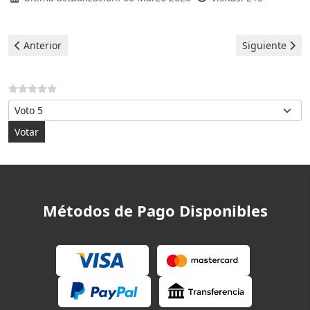
Artículo anterior: Hotpoint Lavavajillas - Error F03
Artículo siguie
Anterior
Siguiente
Por favor, vote
Métodos de Pago Disponibles