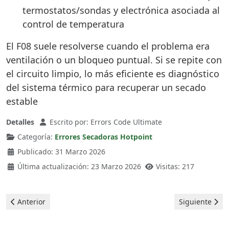
termostatos/sondas y electrónica asociada al
control de temperatura
El F08 suele resolverse cuando el problema era
ventilación o un bloqueo puntual. Si se repite con
el circuito limpio, lo más eficiente es diagnóstico
del sistema térmico para recuperar un secado
estable
Detalles
Escrito por:
Errors Code Ultimate
Categoría:
Errores Secadoras Hotpoint
Publicado: 31 Marzo 2026
Última actualización: 23 Marzo 2026
Visitas: 217
Artículo anterior: Hotpoint Secadora - Error F09
Artículo sigui
Anterior
Siguiente