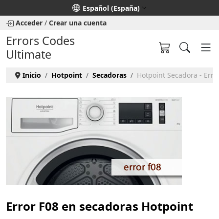
Seleccione su idioma
Español (España)
Acceder
/
Crear una cuenta
Errors Codes
Ultimate
Inicio
Hotpoint
Secadoras
Hotpoint Secadora - Erro
Error F08 en secadoras Hotpoint