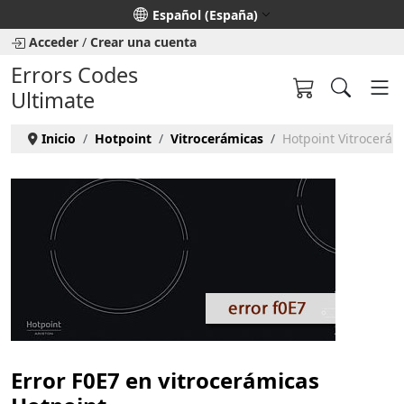
Seleccione su idioma
Español (España)
Acceder
/
Crear una cuenta
Errors Codes
Ultimate
Inicio
Hotpoint
Vitrocerámicas
Hotpoint Vitrocerámi
Error F0E7 en vitrocerámicas