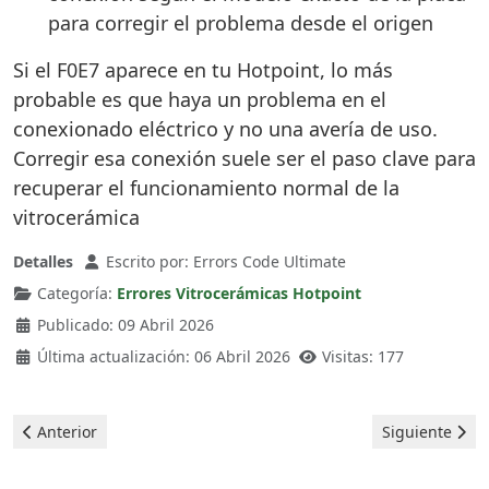
para corregir el problema desde el origen
Si el F0E7 aparece en tu Hotpoint, lo más
probable es que haya un problema en el
conexionado eléctrico y no una avería de uso.
Corregir esa conexión suele ser el paso clave para
recuperar el funcionamiento normal de la
vitrocerámica
Detalles
Escrito por:
Errors Code Ultimate
Categoría:
Errores Vitrocerámicas Hotpoint
Publicado: 09 Abril 2026
Última actualización: 06 Abril 2026
Visitas: 177
Artículo anterior: Hotpoint Vitrocerámica - Error F0E4
Artículo sigui
Anterior
Siguiente