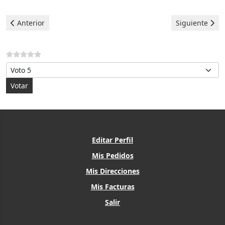
Artículo anterior: Midea Aire Acondicionado - Error E3
Artículo sigui
Anterior
Siguiente
Por favor, vote
Editar Perfil
Mis Pedidos
Mis Direcciones
Mis Facturas
Salir