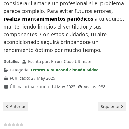
considerar llamar a un profesional si el problema
parece complejo. Para evitar futuros errores,
realiza mantenimientos periódicos
a tu equipo,
manteniendo limpios el ventilador y sus
componentes. Con estos cuidados, tu aire
acondicionado seguirá brindándote un
rendimiento óptimo por mucho tiempo.
Detalles
Escrito por:
Errors Code Ultimate
Categoría:
Errores Aire Acondicionado Midea
Publicado: 27 May 2025
Última actualización: 14 May 2025
Visitas: 988
Artículo anterior: Midea Aire Acondicionado - Error E0
Artículo sigui
Anterior
Siguiente