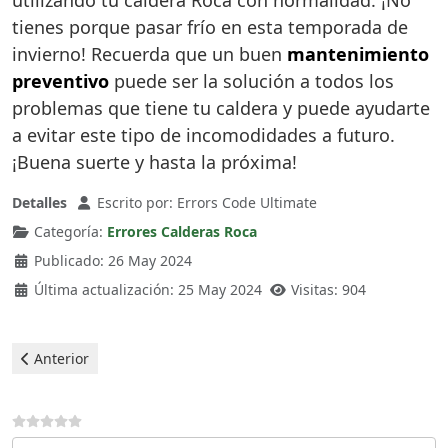
utilizando tu caldera Roca con normalidad. ¡No
tienes porque pasar frío en esta temporada de
invierno! Recuerda que un buen
mantenimiento
preventivo
puede ser la solución a todos los
problemas que tiene tu caldera y puede ayudarte
a evitar este tipo de incomodidades a futuro.
¡Buena suerte y hasta la próxima!
Detalles
Escrito por:
Errors Code Ultimate
Categoría:
Errores Calderas Roca
Publicado: 26 May 2024
Última actualización: 25 May 2024
Visitas: 904
Artículo anterior: Roca Calderas - Error 03
Anterior
Por favor, vote