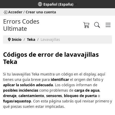
Seleccione su idioma
Español (España)
Acceder
/
Crear una cuenta
Errors Codes
Ultimate
Inicio
Teka
Lavavajillas
Códigos de error de lavavajillas
Teka
Si tu lavavajillas Teka muestra un código en el display, aquí
tienes una guía breve para
identificar
el origen del fallo y
aplicar la solución adecuada
. Los códigos informan de
posibles incidencias
como problemas de
carga de agua
,
drenaje
,
calentamiento
,
sensores
,
bloqueo de puerta
o
fugas/aquastop
. Con esta página sabrás qué revisar primero y
qué piezas suelen estar implicadas.