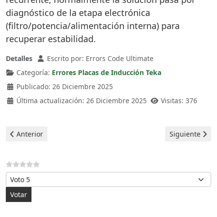
diagnóstico de la etapa electrónica
(filtro/potencia/alimentación interna) para
recuperar estabilidad.
Detalles
Escrito por:
Errors Code Ultimate
Categoría:
Errores Placas de Inducción Teka
Publicado: 26 Diciembre 2025
Última actualización: 26 Diciembre 2025
Visitas: 376
Artículo anterior: Teka Placas de Inducción - Error E7
Artículo siguie
Anterior
Siguiente
Por favor, vote