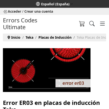
Seleccione su idioma
Español (España)
Acceder
/
Crear una cuenta
Errors Codes
Ultimate
Inicio
Teka
Placas de Inducción
Teka Placas de Indu
Error ER03 en placas de inducción