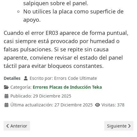
salpiquen sobre el panel.
No utilices la placa como superficie de
apoyo.
Cuando el error ER03 aparece de forma puntual,
casi siempre está provocado por humedad o
falsas pulsaciones. Si se repite sin causa
aparente, conviene revisar el estado del panel
táctil para evitar bloqueos constantes.
Detalles
Escrito por:
Errors Code Ultimate
Categoría:
Errores Placas de Inducción Teka
Publicado: 29 Diciembre 2025
Última actualización: 27 Diciembre 2025
Visitas: 378
Artículo anterior: Teka Placas de Inducción - Error ER21
Artículo siguie
Anterior
Siguiente