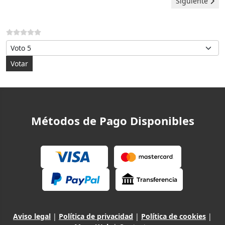
Artículo sigui
Siguiente
Por favor, vote
Métodos de Pago Disponibles
Aviso legal
|
Política de privacidad
|
Política de cookies
|