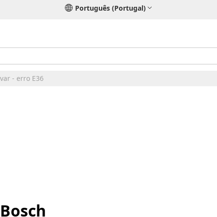
Português (Portugal)
ar - erro E36
 Bosch