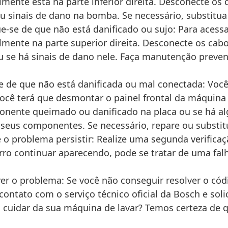
lmente está na parte inferior direita. Desconecte o
ou sinais de dano na bomba. Se necessário, substit
ue-se de que não está danificado ou sujo: Para acess
ralmente na parte superior direita. Desconecte os ca
ou se há sinais de dano nele. Faça manutenção preve
se de que não está danificada ou mal conectada: Voc
ocê terá que desmontar o painel frontal da máquina d
onente queimado ou danificado na placa ou se há al
seus componentes. Se necessário, repare ou substit
o problema persistir: Realize uma segunda verifica
 erro continuar aparecendo, pode se tratar de uma fa
er o problema: Se você não conseguir resolver o códi
ntato com o serviço técnico oficial da Bosch e soli
 cuidar da sua máquina de lavar? Temos certeza de q