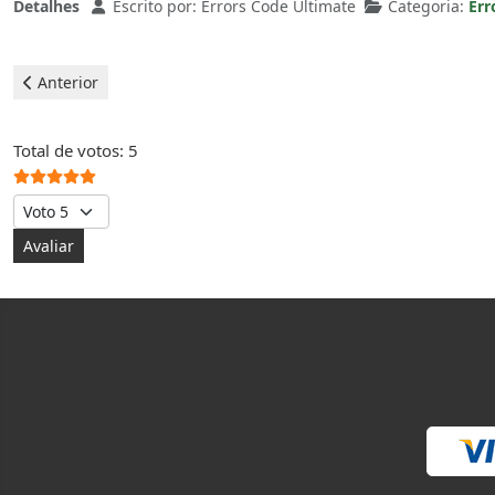
Detalhes
Escrito por:
Errors Code Ultimate
Categoria:
Err
Artigo anterior: Bosch Máquina de lavar - erro E57
Anterior
Votos do utilizador:
5
/
5
Total de votos: 5
Avalie, por favor