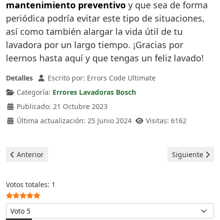
mantenimiento preventivo
y que sea de forma
periódica podría evitar este tipo de situaciones,
así como también alargar la vida útil de tu
lavadora por un largo tiempo. ¡Gracias por
leernos hasta aquí y que tengas un feliz lavado!
Detalles
Escrito por:
Errors Code Ultimate
Categoría:
Errores Lavadoras Bosch
Publicado: 21 Octubre 2023
Última actualización: 25 Junio 2024
Visitas: 6162
Artículo anterior: Bosch Lavadora - error E57
Artículo sigui
Anterior
Siguiente
Ratio:
5
/
5
Votos totales: 1
Por favor, vote