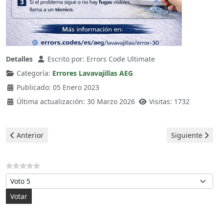
Detalles
Escrito por:
Errors Code Ultimate
Categoría:
Errores Lavavajillas AEG
Publicado: 05 Enero 2023
Última actualización: 30 Marzo 2026
Visitas: 1732
Artículo anterior: Aeg Lavavajillas - error i20
Artículo siguie
Anterior
Siguiente
Por favor, vote