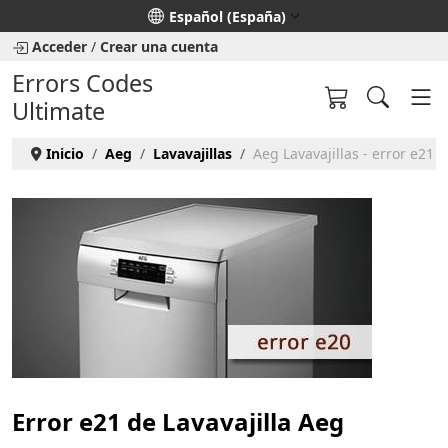
Seleccione su idioma
Español (España)
Acceder
/
Crear una cuenta
Errors Codes
Ultimate
Inicio
Aeg
Lavavajillas
Aeg Lavavajillas - error e21
Error e21 de Lavavajilla Aeg