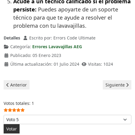
Acude a un técnico calificado si el problema
persiste:
Puedes apoyarte de un soporte
técnico para que te ayude a resolver el
problema con tu lavavajillas.
Detalles
Escrito por:
Errors Code Ultimate
Categoría:
Errores Lavavajillas AEG
Publicado: 05 Enero 2023
Última actualización: 01 Julio 2024
Visitas: 1024
Artículo anterior: Aeg Lavavajillas - error e10
Artículo siguie
Anterior
Siguiente
Ratio:
5
/
5
Votos totales: 1
Por favor, vote