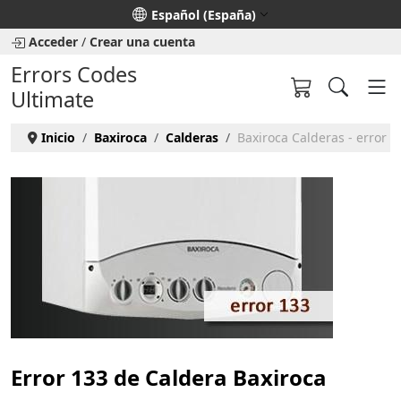
Seleccione su idioma
Español (España)
Acceder
/
Crear una cuenta
Errors Codes
Ultimate
Inicio
Baxiroca
Calderas
Baxiroca Calderas - error 1
Error 133 de Caldera Baxiroca