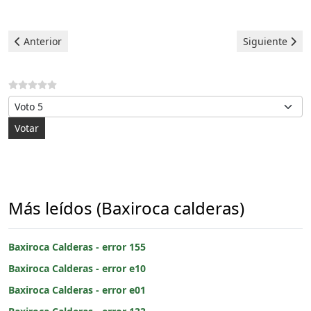
Artículo anterior: Baxiroca Calderas - error 155
Artículo siguie
Anterior
Siguiente
Por favor, vote
Más leídos (Baxiroca calderas)
Baxiroca Calderas - error 155
Baxiroca Calderas - error e10
Baxiroca Calderas - error e01