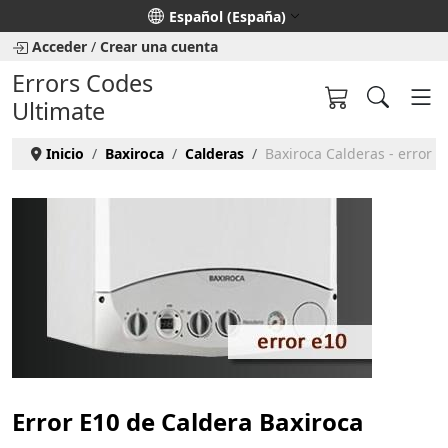
Seleccione su idioma
Español (España)
Acceder
/
Crear una cuenta
Errors Codes
Ultimate
Inicio
Baxiroca
Calderas
Baxiroca Calderas - error e
Error E10 de Caldera Baxiroca