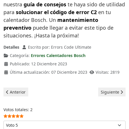
nuestra
guía de consejos
te haya sido de utilidad
para
solucionar el código de error C2
en tu
calentador Bosch. Un
mantenimiento
preventivo
puede llegar a evitar este tipo de
situaciones. ¡Hasta la próxima!
Detalles
Escrito por:
Errors Code Ultimate
Categoría:
Errores Calentadores Bosch
Publicado: 12 Diciembre 2023
Última actualización: 07 Diciembre 2023
Visitas: 2819
Artículo anterior: Bosch Calentadores - error A7
Artículo sigui
Anterior
Siguiente
Ratio:
5
/
5
Votos totales: 2
Por favor, vote