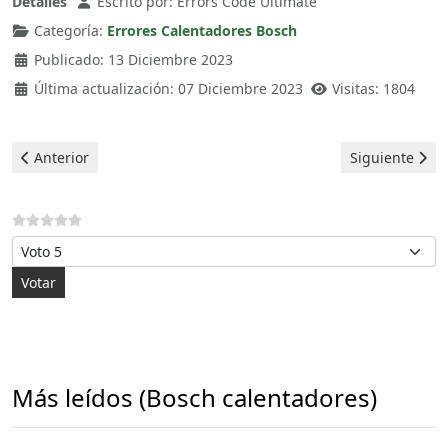
Detalles
Escrito por:
Errors Code Ultimate
Categoría:
Errores Calentadores Bosch
Publicado: 13 Diciembre 2023
Última actualización: 07 Diciembre 2023
Visitas: 1804
Artículo anterior: Bosch Calentadores - error E0
Artículo sigui
Anterior
Siguiente
Por favor, vote
Más leídos (Bosch calentadores)